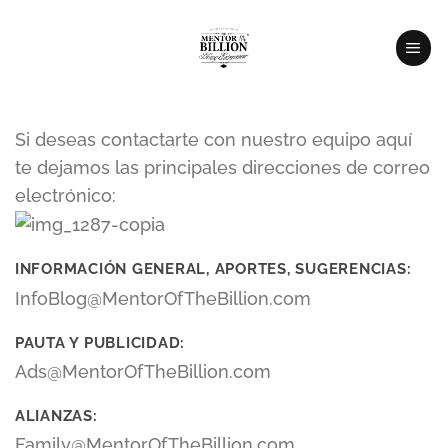
Saltar
al
contenido
Si deseas contactarte con nuestro equipo aquí
te dejamos las principales direcciones de correo
electrónico:
INFORMACIÓN GENERAL, APORTES, SUGERENCIAS:
InfoBlog@MentorOfTheBillion.com
PAUTA Y PUBLICIDAD:
Ads@MentorOfTheBillion.com
ALIANZAS:
Family@MentorOfTheBillion.com