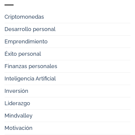
Stephen
IA
Hawking
cuadros
dijo
¿Cómo
que
funciona
Criptomonedas
si…
el
arte
con
Desarrollo personal
IA?
Emprendimiento
Éxito personal
Finanzas personales
Inteligencia Artificial
Inversión
Liderazgo
Mindvalley
Motivación