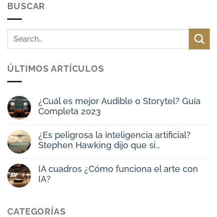
BUSCAR
ÚLTIMOS ARTÍCULOS
¿Cuál es mejor Audible o Storytel? Guía
Completa 2023
No
hay
¿Es peligrosa la inteligencia artificial?
comentarios
en
Stephen Hawking dijo que si…
¿Cuál
es
No
mejor
hay
IA cuadros ¿Cómo funciona el arte con
Audible
comentarios
o
en
IA?
Storytel?
¿Es
Guía
peligrosa
No
Completa
la
hay
2023
inteligencia
comentarios
CATEGORÍAS
artificial?
en